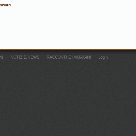
ssword
NI
NOTIZIE/NEWS
RACCONTI E IMMAGINI
Login