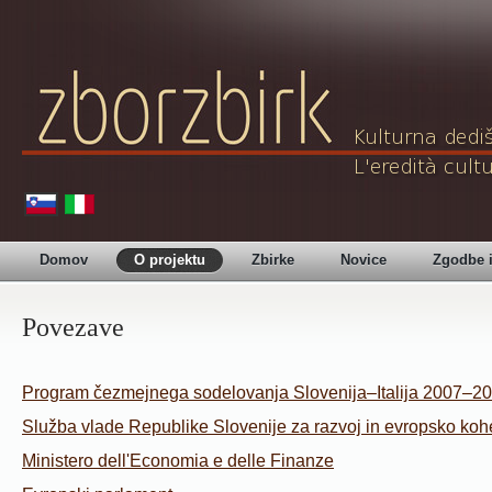
Domov
O projektu
Zbirke
Novice
Zgodbe 
Povezave
Program čezmejnega sodelovanja Slovenija–Italija 2007–2
Služba vlade Republike Slovenije za razvoj in evropsko kohe
Ministero dell'Economia e delle Finanze