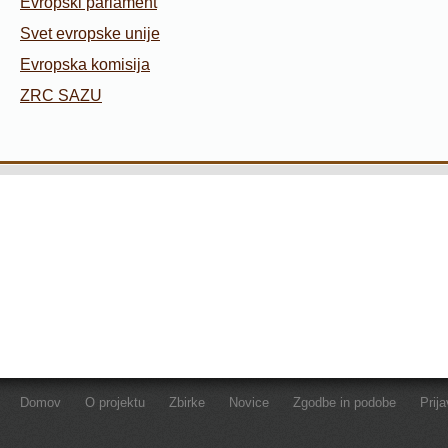
Evropski parlament
Svet evropske unije
Evropska komisija
ZRC SAZU
Domov
O projektu
Zbirke
Novice
Zgodbe in podobe
Prij