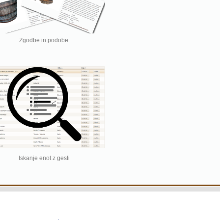
Zgodbe in podobe
Iskanje enot z gesli