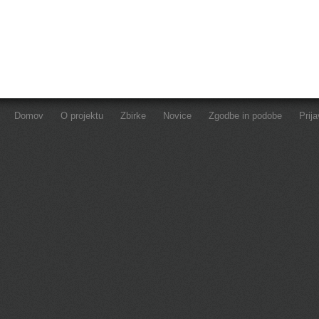
Domov
O projektu
Zbirke
Novice
Zgodbe in podobe
Prij